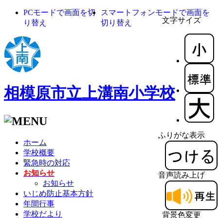
PCモードで画面を切
スマートフォンモードで画面を
文字サイズ
り替え
切り替え
相模原市立上溝南小学校
ふりがな表示
ホーム
学校概要
緊急時の対応
お知らせ
音声読み上げ
お知らせ
いじめ防止基本方針
年間行事
学校だより
背景色変更