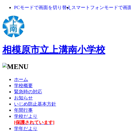
PCモードで画面を切り替え
スマートフォンモードで画
相模原市立上溝南小学校
ホーム
学校概要
緊急時の対応
お知らせ
いじめ防止基本方針
年間行事
学校だより
[保護されています]
学年だより